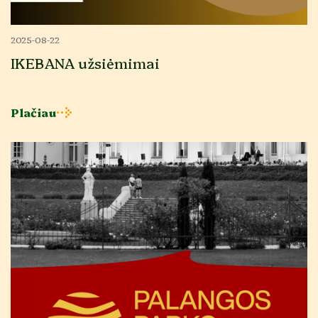
2025-08-22
IKEBANA užsiėmimai
Plačiau