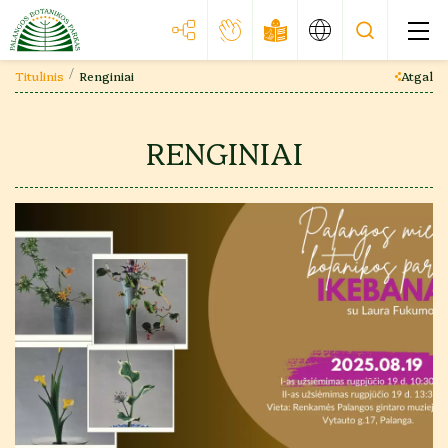
Titulinis
Renginiai
Atgal
RENGINIAI
Struktūra
Pareigybės, į kurias pretenduojant turi būti
surinkta informacija