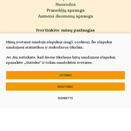
Nuorodos
Pranešėjų apsauga
Asmens duomenų apsauga
Ivertinkite mūsų paslaugas
Mūsų svetainė naudoja slapukus (angl. cookies). Šie slapukai
Vertinti
naudojami statistikos ir rinkodaros tikslais.
Jei Jūs sutinkate, kad šiems tikslams būtų naudojami slapukai,
spauskite „Sutinku“ ir toliau naudokitės svetaine.
© 2025 Visos teisės saugomos
Sukurta:
TEXUS
SUTINKU
Slapukų parinktys
NESUTINKU
Duomenų apsauga
PARINKTYS