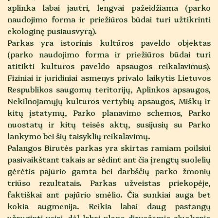
aplinka labai jautri, lengvai pažeidžiama (parko
naudojimo forma ir priežiūros būdai turi užtikrinti
ekologinę pusiausvyrą).
Parkas yra istorinis kultūros paveldo objektas
(parko naudojimo forma ir priežiūros būdai turi
atitikti kultūros paveldo apsaugos reikalavimus).
Fiziniai ir juridiniai asmenys privalo laikytis Lietuvos
Respublikos saugomų teritorijų, Aplinkos apsaugos,
Nekilnojamųjų kultūros vertybių apsaugos, Miškų ir
kitų įstatymų, Parko planavimo schemos, Parko
nuostatų ir kitų teisės aktų, susijusių su Parko
lankymo bei šių taisyklių reikalavimų.
Palangos Birutės parkas yra skirtas ramiam poilsiui
pasivaikštant takais ar sėdint ant čia įrengtų suolelių
gėrėtis pajūrio gamta bei darbščių parko žmonių
triūso rezultatais. Parkas užveistas priekopėje,
faktiškai ant pajūrio smėlio. Čia sunkiai auga bet
kokia augmenija. Reikia labai daug pastangų
užauginti vejai, dėl labai plono dirvožemio sluoksnio