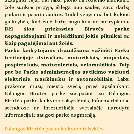
žolė sunkiai prigyja, išdega nuo saulės, savo darbą
padaro ir pajūrio audros. Todėl vengiama bet kokios
galimybės, kad žolė būtų nugulima ar nutrypiama.
Dėl šios priežasties Birutės parke
nepageidaujami ir neleidžiami jokie piknikai ar
šiaip pagulėjimai ant žolės.
Parko lankytojams draudžiama važinėti Parko
teritorijoje dviračiais, motociklais, mopedais,
paspirtukais, motoroleriais, velomobiliais. Taip
pat be Parko administracijos sutikimo važiuoti
elektriniu traukinuku ir automobiliais
. Labai
prašome mūsų miesto svečių prieš apsilankant
Palangos Birutės parke susipažinti su Palangos
Birutės parko lankymo taisyklėmis, informaciniuose
stenduose ar internetinėje svetainėje nurodyta
informacija ir saugoti parko augmeniją.
Palangos Birutės parko lankymo taisyklės