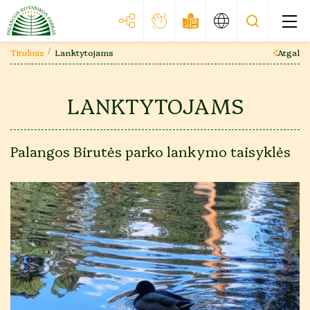
Titulinis
Lanktytojams
Atgal
LANKTYTOJAMS
Palangos Birutės parko lankymo taisyklės
Struktūra
Pareigybės, į kurias pretenduojant turi būti
surinkta informacija