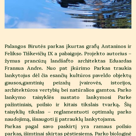
Palangos Birutės parkas įkurtas grafų Antaninos ir
Felikso Tiškevičių IX a pabaigoje. Projekto autorius –
žymus prancūzų landšafto architektas Eduardas
Fransua Andre. Nuo pat įkūrimo Parkas traukia
lankytojus dėl čia esančių kultūros paveldo objektų
gausos,gamtinių peizažų įvairovės, istorijos,
architektūros vertybių bei natūralios gamtos. Parko
lankymo taisyklės nustato lankymosi Parke
pažintiniais, poilsio ir kitais tikslais tvarką. Šių
taisyklių tikslas – reglamentuoti optimalų parko
naudojimą, išsaugoti jį patrauklų lankytojams.
Parkas pagal savo paskirtį yra ramaus poilsio
parkas, išimtinai skirtas pėstiesiems. Parko biologinė